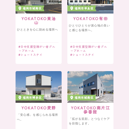
福岡市城南区
福岡市早良区
YOKATOKO東油
YOKATOKO有田
山
ひとりひとりが居心地の良い
ひとときを心に刻める場所へ
と感じる場所へ。
#
日中支援型障がい者グル
#
日中支援型障がい者グル
ープホーム
ープホーム
#
ショートステイ
#
ショートステイ
福岡市博多区
福岡市城南区
YOKATOKO麦野
YOKATOKO南片江
参番館
「安心感」を感じられる場所
「拡がる笑顔」とつなぐケア
へ。
を目指します。