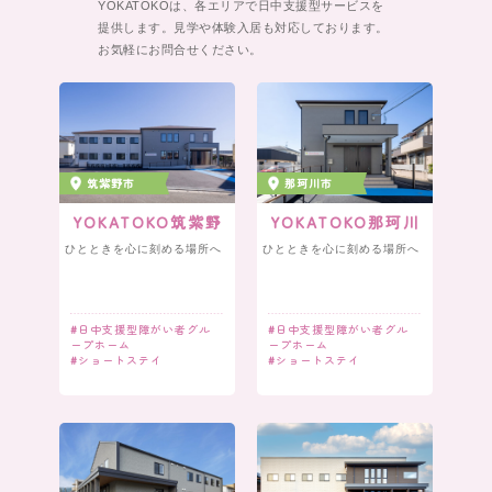
YOKATOKOは、各エリアで日中支援型サービスを
提供します。
見学や体験入居も対応しております。
お気軽にお問合せください。
筑紫野市
那珂川市
YOKATOKO筑紫野
YOKATOKO那珂川
ひとときを心に刻める場所へ
ひとときを心に刻める場所へ
#
日中支援型障がい者グル
#
日中支援型障がい者グル
ープホーム
ープホーム
#
ショートステイ
#
ショートステイ