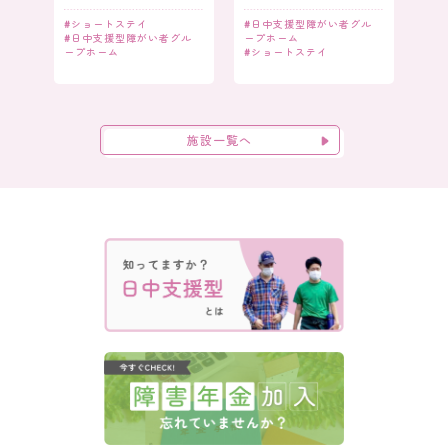
#
ショートステイ
#
日中支援型障がい者グル
#
日中支援型障がい者グル
ープホーム
ープホーム
#
ショートステイ
施設一覧へ