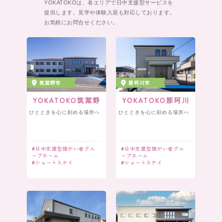
YOKATOKOは、各エリアで日中支援型サービスを
提供します。
見学や体験入居も対応しております。
お気軽にお問合せください。
筑紫野市
那珂川市
YOKATOKO筑紫野
YOKATOKO那珂川
ひとときを心に刻める場所へ
ひとときを心に刻める場所へ
#
日中支援型障がい者グル
#
日中支援型障がい者グル
ープホーム
ープホーム
#
ショートステイ
#
ショートステイ