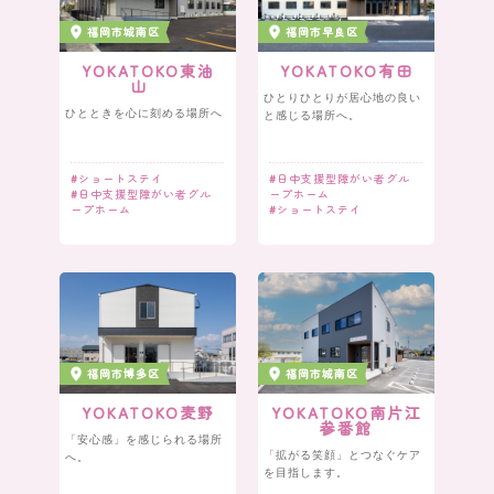
福岡市城南区
福岡市早良区
YOKATOKO東油
YOKATOKO有田
山
ひとりひとりが居心地の良い
ひとときを心に刻める場所へ
と感じる場所へ。
#
ショートステイ
#
日中支援型障がい者グル
#
日中支援型障がい者グル
ープホーム
ープホーム
#
ショートステイ
福岡市博多区
福岡市城南区
YOKATOKO麦野
YOKATOKO南片江
参番館
「安心感」を感じられる場所
「拡がる笑顔」とつなぐケア
へ。
を目指します。