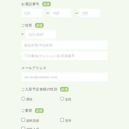
お電話番号
必須
ー
ー
ご住所
必須
〒
メールアドレス
ご入居予定者様の
性別
必須
男性
女性
ご要望
必須
資料請求
見学