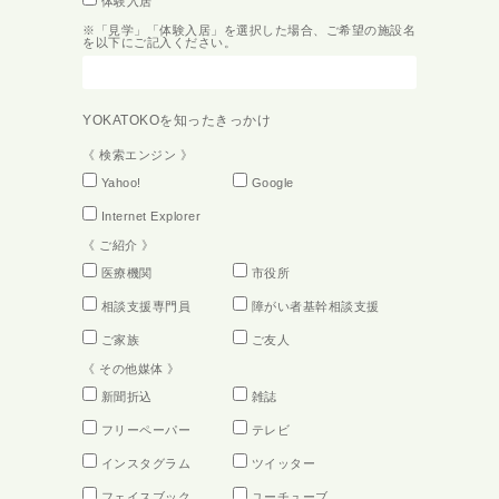
体験入居
※「見学」「体験入居」を選択した場合、ご希望の施設名
を以下にご記入ください。
YOKATOKOを
知ったきっかけ
《 検索エンジン 》
Yahoo!
Google
Internet Explorer
《 ご紹介 》
医療機関
市役所
相談支援専門員
障がい者基幹相談支援
ご家族
ご友人
《 その他媒体 》
新聞折込
雑誌
フリーペーパー
テレビ
インスタグラム
ツイッター
フェイスブック
ユーチューブ