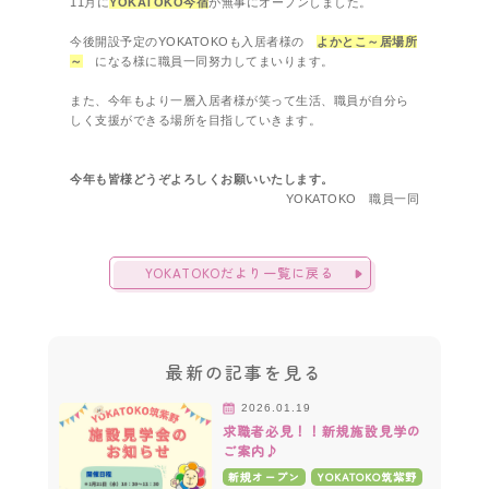
11月に
YOKATOKO
今宿
が無事にオープンしました。
今後開設予定のYOKATOKOも入居者様の
よかとこ～居場所
～
になる様に職員一同努力してまいります。
また、今年もより一層入居者様が笑って生活、職員が自分ら
しく支援ができる場所を目指していきます。
今年も皆様どうぞよろしくお願いいたします。
YOKATOKO 職員一同
YOKATOKOだより一覧に戻る
最新の記事を見る
2026.01.19
求職者必見！！新規施設見学の
ご案内♪
新規オープン
YOKATOKO筑紫野